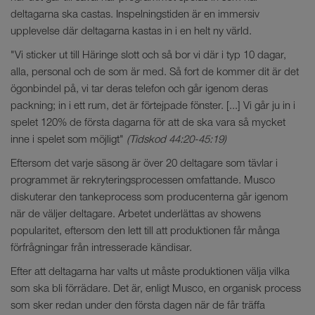
deltagarna ska castas. Inspelningstiden är en immersiv
upplevelse där deltagarna kastas in i en helt ny värld.
"Vi sticker ut till Häringe slott och så bor vi där i typ 10 dagar,
alla, personal och de som är med. Så fort de kommer dit är det
ögonbindel på, vi tar deras telefon och går igenom deras
packning; in i ett rum, det är förtejpade fönster. [...] Vi går ju in i
spelet 120% de första dagarna för att de ska vara så mycket
inne i spelet som möjligt"
(Tidskod 44:20-45:19)
Eftersom det varje säsong är över 20 deltagare som tävlar i
programmet är rekryteringsprocessen omfattande. Musco
diskuterar den tankeprocess som producenterna går igenom
när de väljer deltagare. Arbetet underlättas av showens
popularitet, eftersom den lett till att produktionen får många
förfrågningar från intresserade kändisar.
Efter att deltagarna har valts ut måste produktionen välja vilka
som ska bli förrädare. Det är, enligt Musco, en organisk process
som sker redan under den första dagen när de får träffa