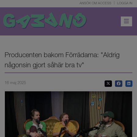
ANSÖK OM ACCESS
LOGGA IN
Toggle 
Producenten bakom Förrädarna: "Aldrig
någonsin gjort såhär bra tv"
16 maj 2025