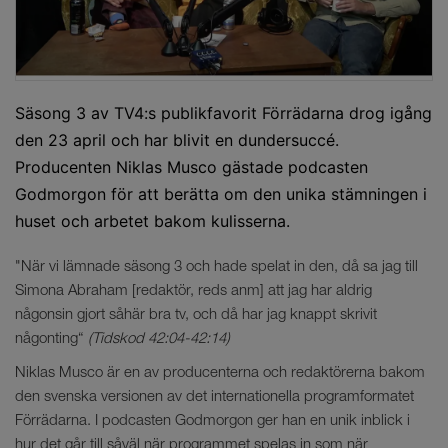
Säsong 3 av TV4:s publikfavorit Förrädarna drog igång
den 23 april och har blivit en dundersuccé.
Producenten Niklas Musco gästade podcasten
Godmorgon för att berätta om den unika stämningen i
huset och arbetet bakom kulisserna.
"När vi lämnade säsong 3 och hade spelat in den, då sa jag till
Simona Abraham [redaktör, reds anm] att jag har aldrig
någonsin gjort såhär bra tv, och då har jag knappt skrivit
någonting“
(Tidskod 42:04-42:14)
Niklas Musco är en av producenterna och redaktörerna bakom
den svenska versionen av det internationella programformatet
Förrädarna. I podcasten Godmorgon ger han en unik inblick i
hur det går till såväl när programmet spelas in som när