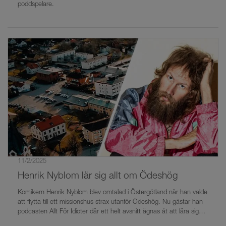
poddspelare.
11/2/2025
Henrik Nyblom lär sig allt om Ödeshög
Komikern Henrik Nyblom blev omtalad i Östergötland när han valde
att flytta till ett missionshus strax utanför Ödeshög. Nu gästar han
podcasten Allt För Idioter där ett helt avsnitt ägnas åt att lära sig
mer om tätorten.