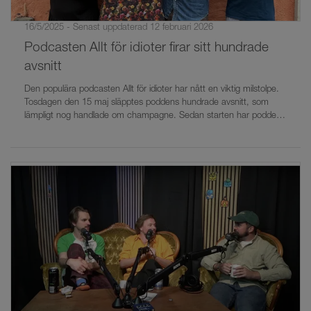
16/5/2025 - Senast uppdaterad 12 februari 2026
Podcasten Allt för idioter firar sitt hundrade
avsnitt
Den populära podcasten Allt för idioter har nått en viktig milstolpe.
Tosdagen den 15 maj släpptes poddens hundrade avsnitt, som
lämpligt nog handlade om champagne. Sedan starten har podden
samlat tusentals lyssnare varje vecka som till slut kommer att ha
lärt sig om allt.