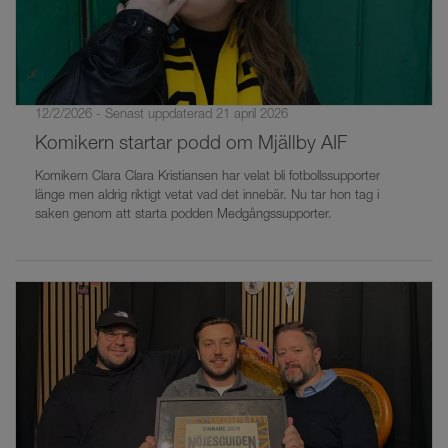
12/2/2026 - Senast uppdaterad 21 april 2026
Komikern startar podd om Mjällby AIF
Komikern Clara Clara Kristiansen har velat bli fotbollssupporter
länge men aldrig riktigt vetat vad det innebär. Nu tar hon tag i
saken genom att starta podden Medgångssupporter.