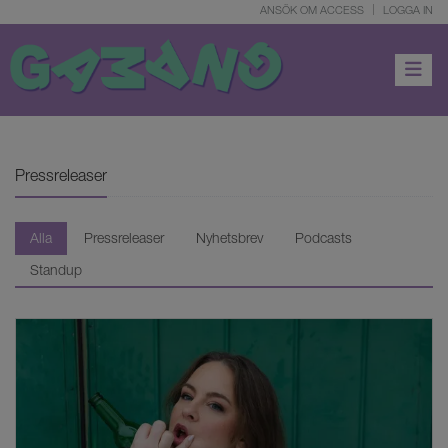
ANSÖK OM ACCESS
LOGGA IN
Toggle 
Pressreleaser
Alla
Pressreleaser
Nyhetsbrev
Podcasts
Standup