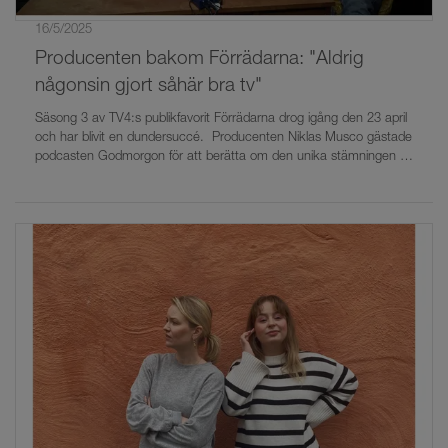
16/5/2025
Producenten bakom Förrädarna: "Aldrig
någonsin gjort såhär bra tv"
Säsong 3 av TV4:s publikfavorit Förrädarna drog igång den 23 april
och har blivit en dundersuccé. Producenten Niklas Musco gästade
podcasten Godmorgon för att berätta om den unika stämningen i
huset och arbetet bakom kulisserna.