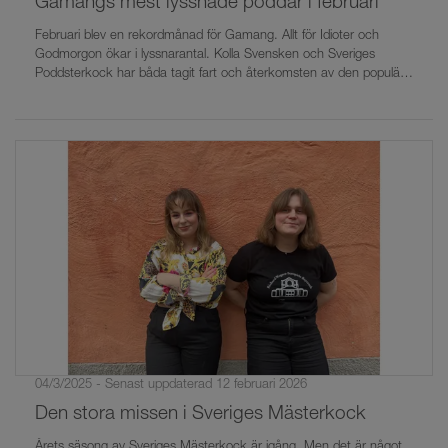
Gamangs mest lyssnade poddar i februari
Februari blev en rekordmånad för Gamang. Allt för Idioter och
Godmorgon ökar i lyssnarantal. Kolla Svensken och Sveriges
Poddsterkock har båda tagit fart och återkomsten av den populära
podden Du har PM gladde Gamang-fansen.
04/3/2025 - Senast uppdaterad 12 februari 2026
Den stora missen i Sveriges Mästerkock
Årets säsong av Sveriges Mästerkock är igång. Men det är något