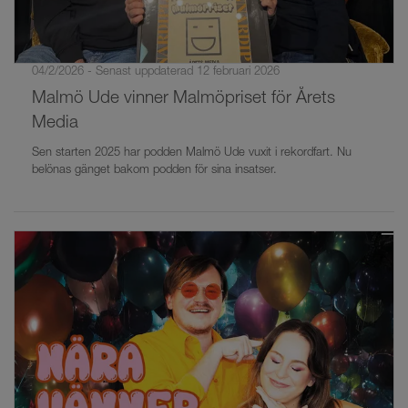
04/2/2026 - Senast uppdaterad 12 februari 2026
Malmö Ude vinner Malmöpriset för Årets
Media
Sen starten 2025 har podden Malmö Ude vuxit i rekordfart. Nu
belönas gänget bakom podden för sina insatser.