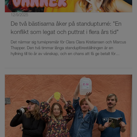
12/9/2025
De två bästisarna åker på standupturné: "En
konflikt som legat och puttrat i flera års tid"
Det närmar sig turnépremiär för Clara Clara Kristiansen och Marcus
Thapper. Den två timmar långa standupföreställningen är en
hyllning till tio år av vänskap, och en chans att få ge betalt för
gammal ost.