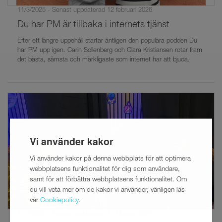
11/3/2025 - Senast uppdaterad 12 februari 2026
Du har PM är tillbaka i internets tjänst
Efter ett längre uppehåll startar äntligen den populära podden Du
har PM upp igen. Carin Sollenberg och Clara Kristiansen rotar fram
det bästa, sämsta och märkligaste som internet har att bjuda.
Vi använder kakor
Vi använder kakor på denna webbplats för att optimera
webbplatsens funktionalitet för dig som användare,
samt för att förbättra webbplatsens funktionalitet. Om
du vill veta mer om de kakor vi använder, vänligen läs
vår
Cookiepolicy
.
11/3/2025 - Senast uppdaterad 12 februari 2026